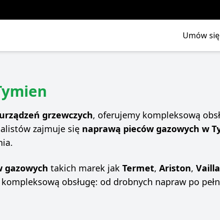
Umów się 
Tymien
urządzeń grzewczych
, oferujemy kompleksową obsł
alistów zajmuje się
naprawą pieców gazowych w T
ia.
ów gazowych
takich marek jak
Termet
,
Ariston
,
Vaill
 kompleksową obsługę: od drobnych napraw po pełną