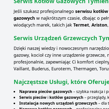
Serwis Kotłów Gazowych Tymien
Jeśli szukasz profesjonalnego
serwisu kotłó
gazowych
w najkrótszym czasie, dbając o pe
wiodących marek, takich jak
Termet
,
Ariston
Serwis Urządzeń Grzewczych Ty
Dzięki naszej wiedzy i nowoczesnym narzędzi
gazowy, kocioł czy inne urządzenie grzewcze, 
profesjonalnie, zapewniając Ci komfort ciepln
Vaillant, Buderus, Euroterm, Thermagen, Toru
Najczęstsze Usługi, które Oferu
Naprawa pieców gazowych
– szybka reakcja i 
Serwis pieców
i
kotłów gazowych
– przeglądy, 
Instalacja nowych urządzeń grzewczych
– dla