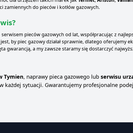
moc dla urządzeń takich marek jak
Termet
,
Ariston
,
Vailla
ci zamiennych do pieców i kotłów gazowych.
wis?
 serwisem pieców gazowych od lat, współpracując z najle
jest, by piec gazowy działał sprawnie, dlatego oferujemy 
ta gwarancją, a my zawsze staramy się dostarczyć najwyższe
w Tymien
, naprawy pieca gazowego lub
serwisu urz
 w każdej sytuacji. Gwarantujemy profesjonalne podejś