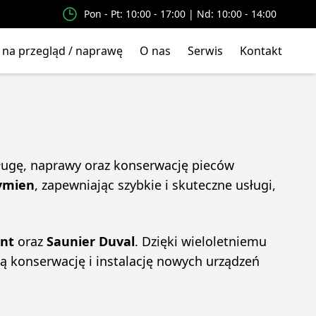
Pon - Pt: 10:00 - 17:00 | Nd: 10:00 - 14:00
na przegląd / naprawę
O nas
Serwis
Kontakt
ugę, naprawy oraz konserwację pieców
ymien
, zapewniając szybkie i skuteczne usługi,
ant
oraz
Saunier Duval
. Dzięki wieloletniemu
 konserwację i instalację nowych urządzeń