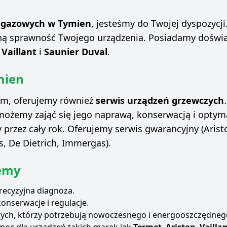
w gazowych w Tymien
, jesteśmy do Twojej dyspozycji
łną sprawność Twojego urządzenia. Posiadamy dośw
,
Vaillant
i
Saunier Duval
.
mien
om, oferujemy również
serwis urządzeń grzewczych
możemy zająć się jego naprawą, konserwacją i optymal
y przez cały rok. Oferujemy serwis gwarancyjny (Arist
s, De Dietrich, Immergas).
jemy
precyzyjna diagnoza.
konserwacje i regulacje.
 tych, którzy potrzebują nowoczesnego i energooszczędneg