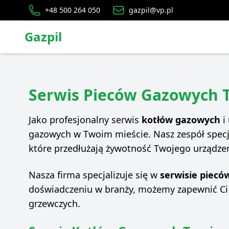
+48 500 264 050
gazpil@vp.pl
Gazpil
Serwis Pieców Gazowych 
Jako profesjonalny serwis
kotłów gazowych
i
gazowych w Twoim mieście. Nasz zespół specj
które przedłużają żywotność Twojego urządzen
Nasza firma specjalizuje się w
serwisie piec
doświadczeniu w branży, możemy zapewnić Ci
grzewczych.