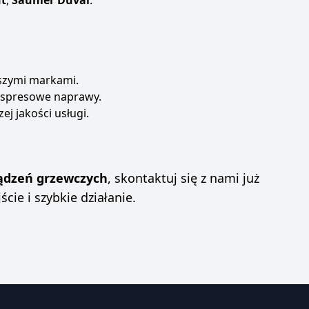
nt
,
Saunier Duval
.
pszymi markami.
ekspresowe naprawy.
j jakości usługi.
ądzeń grzewczych
, skontaktuj się z nami już
cie i szybkie działanie.